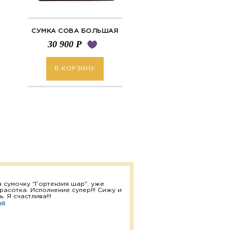
СУМКА СОВА БОЛЬШАЯ
30 900
Р
В КОРЗИНУ
 сумочку "Гортензия шар", уже
расотка. Исполнение супер!!! Сижу и
. Я счастлива!!!
ая