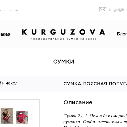
bags@ku
х событий!
Бло
аказ
СУМКИ
й и чехол
СУМКА ПОЯСНАЯ ПОПУГ
Описание
Сумка 2 в 1. Чехол для смарт
сумочка. Сзади имеется хляст