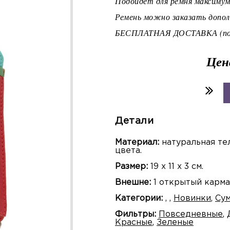
Подойдет для ремня максимум
Ремень можно заказать дополн
БЕСПЛАТНАЯ ДОСТАВКА (по 
Цен
Детали
Материал:
натуральная тел
цвета.
Размер:
19 х 11 х 3 см.
Внешне:
1 открытый карман 
Категории:
,
,
Новинки
,
Су
Фильтры:
Повседневные
,
Красные
,
Зеленые