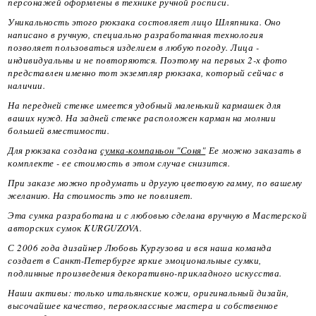
персонажей оформлены в технике ручной росписи.
Уникальность этого рюкзака состовляет лицо Шляпника. Оно
написано в ручную, специально разработанная технология
позволяет пользоваться изделием в любую погоду. Лица -
индивидуальны и не повторяются. Поэтому на первых 2-х фото
представлен именно тот экземпляр рюкзака, который сейчас в
наличии.
На передней стенке имеется удобный маленький кармашек для
ваших нужд. На задней стенке расположен карман на молнии
большей вместимости.
Для рюкзака создана
сумка-компаньон "Соня"
Ее можно заказать в
комплекте - ее стоимость в этом случае снизится.
При заказе можно продумать и другую цветовую гамму, по вашему
желанию. На стоимость это не повлияет.
Эта сумка разработана и с любовью сделана вручную в Мастерской
авторских сумок KURGUZOVA.
С 2006 года дизайнер Любовь Кургузова и вся наша команда
создает в Санкт-Петербурге яркие эмоциональные сумки,
подлинные произведения декоративно-прикладного искусства.
Наши активы: только итальянские кожи, оригинальный дизайн,
высочайшее качество, первоклассные мастера и собственное