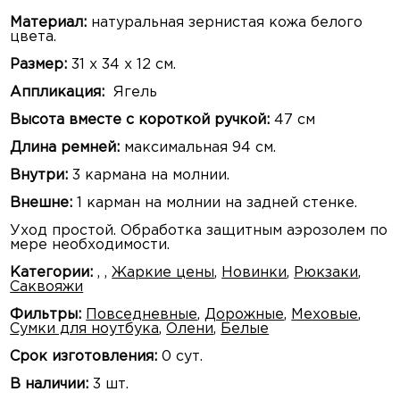
Материал:
натуральная зернистая кожа белого
цвета.
Размер:
31 х 34 х 12 см.
Аппликация:
Ягель
Высота вместе с короткой ручкой:
47 см
Длина ремней:
максимальная 94 см.
Внутри:
3 кармана на молнии.
Внешне:
1 карман на молнии на задней стенке.
Уход простой. Обработка защитным аэрозолем по
мере необходимости.
Категории:
,
,
Жаркие цены
,
Новинки
,
Рюкзаки
,
Саквояжи
Фильтры:
Повседневные
,
Дорожные
,
Меховые
,
Сумки для ноутбука
,
Олени
,
Белые
Срок изготовления:
0 сут.
В наличии:
3 шт.