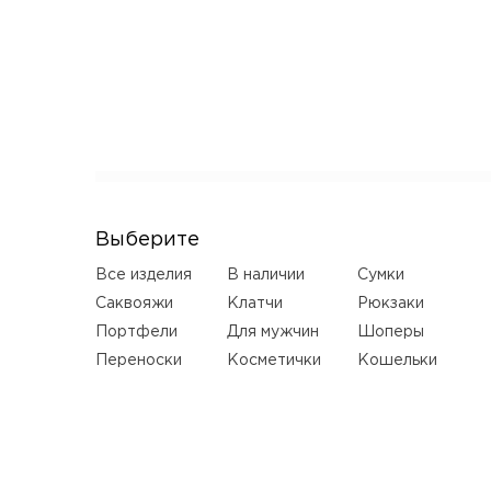
Выберите
Все изделия
В наличии
Сумки
Саквояжи
Клатчи
Рюкзаки
Портфели
Для мужчин
Шоперы
Переноски
Косметички
Кошельки
Ремни
Серьги
LUXURY
Деревянные
сумки
НОВИНКИ
КАТАЛОГ
SALE
ПОШИВ НА ЗАКАЗ