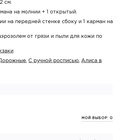
2 см.
мана на молнии + 1 открытый.
ии на передней стенке сбоку и 1 карман на
аэрозолем от грязи и пыли для кожи по
кзаки
Дорожные
,
С ручной росписью
,
Алиса в
МОЙ ВЫБОР: 0