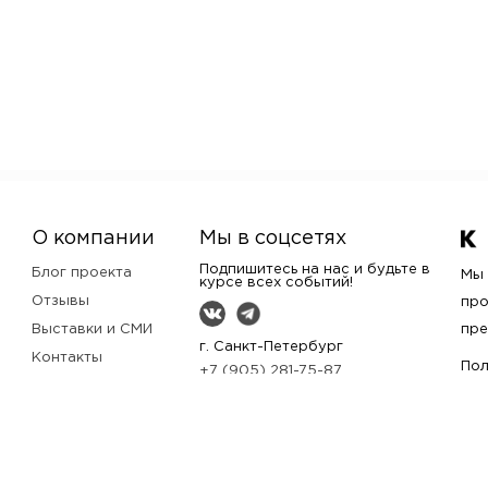
О компании
Мы в соцсетях
Подпишитесь на нас и будьте в
Блог проекта
Мы 
курсе всех событий!
Отзывы
про
Выставки и СМИ
пре
г. Санкт-Петербург
Контакты
Пол
+7 (905) 281-75-87
Кто мы?
bags@kurguzova.com
Помощь
Заказать звонок
Оплата и доставка
Частые вопросы