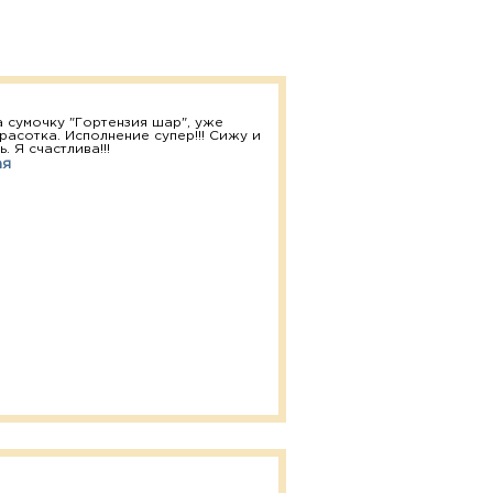
 сумочку "Гортензия шар", уже
расотка. Исполнение супер!!! Сижу и
. Я счастлива!!!
ая