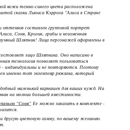
ной кожи темно-синего цвета расположена
нитой сказки Льюиса Кэррола "Алиса в Стране
и оттенков составлен групповой портрет
Алиса, Соня, Кролик, грибы и неизменная
Безумный Шляпник! Лица персонажей оформлены в
состовляет лицо Шляпника. Оно написано в
нная технология позволяет пользоваться
а - индивидуальны и не повторяются. Поэтому
лен именно тот экземпляр рюкзака, который
удобный маленький кармашек для ваших нужд. На
рман на молнии большей вместимости.
мпаньон "Соня"
Ее можно заказать в комплекте -
снизится.
и другую цветовую гамму, по вашему желанию.
т.