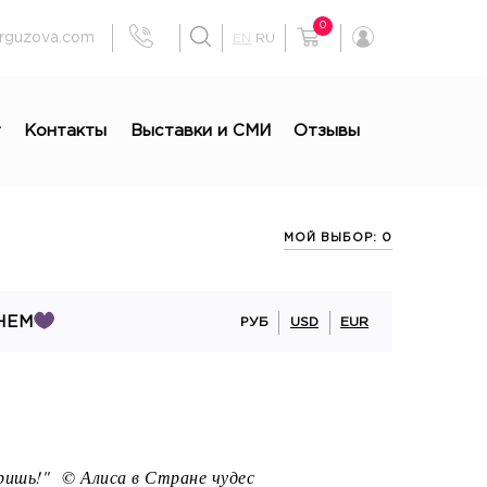
0
rguzova.com
EN
RU
г
Контакты
Выставки и СМИ
Отзывы
МОЙ ВЫБОР: 0
НЕМ
РУБ
USD
EUR
ришь!" ©️ Алиса в Стране чудес