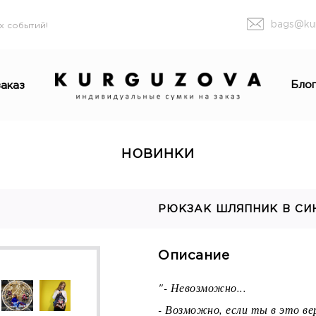
bags@ku
х событий!
Бло
аказ
НОВИНКИ
РЮКЗАК ШЛЯПНИК В СИ
Описание
"- Невозможно...
- Возможно, если ты в это ве