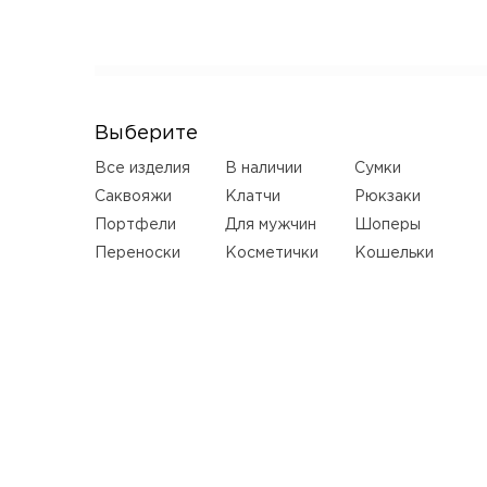
Выберите
Все изделия
В наличии
Сумки
Саквояжи
Клатчи
Рюкзаки
Портфели
Для мужчин
Шоперы
Переноски
Косметички
Кошельки
Ремни
Серьги
LUXURY
Деревянные
сумки
НОВИНКИ
КАТАЛОГ
SALE
ПОШИВ НА ЗАКАЗ
Оплатите свою покупку, любым удобным способом!