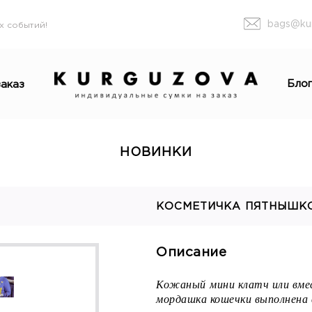
bags@ku
х событий!
Бло
аказ
НОВИНКИ
КОСМЕТИЧКА ПЯТНЫШК
Описание
Кожаный мини клатч или вме
мордашка кошечки выполнена 