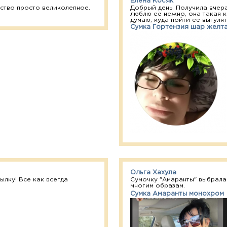
Елена Косяк
ство просто великолепное.
Добрый день. Получила вчера
люблю её нежно, она такая к
думаю, куда пойти её выгулять
Сумка Гортензия шар желт
Ольга Хахула
лку! Все как всегда
Сумочку "Амаранты" выбрала
многим образам.
Сумка Амаранты монохром