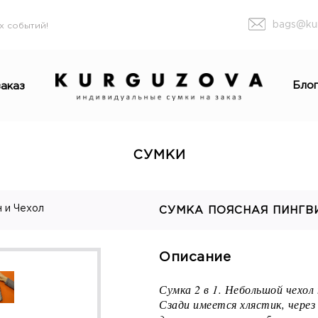
bags@ku
х событий!
Бло
аказ
СУМКИ
н и Чехол
СУМКА ПОЯСНАЯ ПИНГВ
Описание
Сумка 2 в 1. Небольшой чехол 
Сзади имеется хлястик, чере