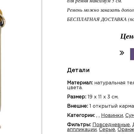
для ремня максимум 5 см.
Ремень можно заказать дополн
БЕСПЛАТНАЯ ДОСТАВКА (по 
Цен
Детали
Материал:
натуральная те
цвета.
Размер:
19 х 11 х 3 см.
Внешне:
1 открытый карман 
Категории:
,
,
Новинки
,
Су
Фильтры:
Повседневные
,
аппликации
,
Серые
,
Оранж