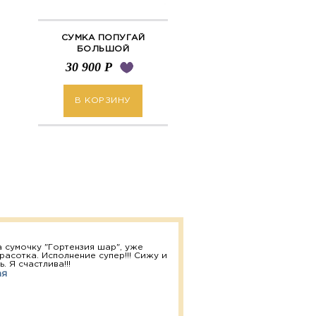
СУМКА ПОПУГАЙ
БОЛЬШОЙ
30 900
Р
В КОРЗИНУ
 сумочку "Гортензия шар", уже
расотка. Исполнение супер!!! Сижу и
. Я счастлива!!!
ая