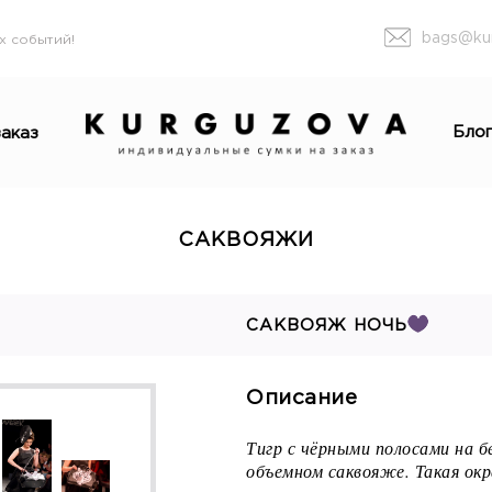
bags@ku
х событий!
Бло
аказ
САКВОЯЖИ
САКВОЯЖ НОЧЬ
Описание
Тигр с чёрными полосами на б
объемном саквояже. Такая окр