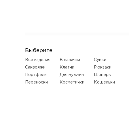
Выберите
Все изделия
В наличии
Сумки
Саквояжи
Клатчи
Рюкзаки
Портфели
Для мужчин
Шоперы
Переноски
Косметички
Кошельки
Ремни
Серьги
LUXURY
Деревянные
сумки
НОВИНКИ
КАТАЛОГ
SALE
ПОШИВ НА ЗАКАЗ
Оплатите свою покупку, любым удобным способом!