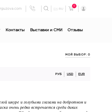
0
rguzova.com
EN
RU
г
Контакты
Выставки и СМИ
Отзывы
МОЙ ВЫБОР: 0
РУБ
USD
EUR
елой шкуре и голубыми глазами на добротном и
аска очень редко встречается среди диких